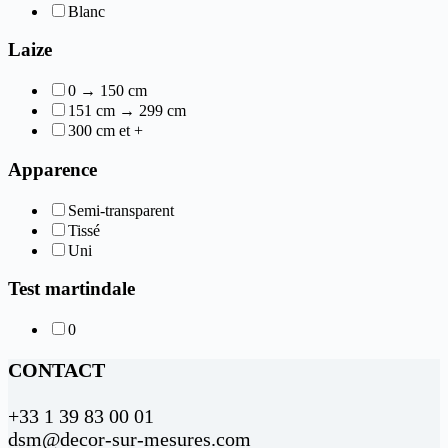
Blanc
Laize
0 → 150 cm
151 cm → 299 cm
300 cm et +
Apparence
Semi-transparent
Tissé
Uni
Test martindale
0
CONTACT
+33 1 39 83 00 01
dsm@decor-sur-mesures.com